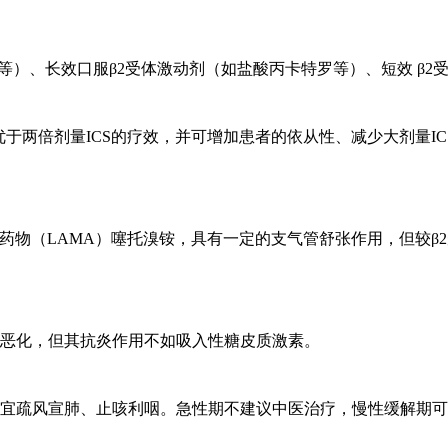
等）、长效口服β2受体激动剂（如盐酸丙卡特罗等）、短效 β2
优于两倍剂量ICS的疗效，并可增加患者的依从性、减少大剂量IC
药物（LAMA）噻托溴铵，具有一定的支气管舒张作用，但较β
的恶化，但其抗炎作用不如吸入性糖皮质激素。
宜疏风宣肺、止咳利咽。急性期不建议中医治疗，慢性缓解期可