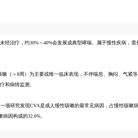
经治疗，约30%～40%会发展成典型哮喘。属于慢性疾病，需
A）是指以慢性咳嗽（＞8周）为主要或唯一临床表现，不伴喘息、胸闷、气
疗和病情监测。
的一项研究发现CVA是成人慢性咳嗽的最常见病因，占慢性咳嗽
病因构成的32.6%。