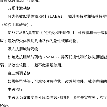
使用或急性发作时使用。
β2受体激动剂
分为长效β2受体激动剂（LABA）（如沙美特罗和福莫特罗
（如沙丁胺醇等）。
ICS和LABA具有协同的抗炎和平喘作用，可获得相当于或
应；短效β2受体激动剂通常作为急性缓解药物。
吸入抗胆碱能药物
如短效抗胆碱能药物（SAMA）异丙托溴铵和长效抗胆碱能
弱，起效也较慢，一般不做常规使用。
白三烯调节剂
如孟鲁司特等，可减轻哮喘症状、改善肺功能、减少哮喘
中医治疗
中医认为咳嗽变异性哮喘与风邪犯肺、肺气失宣有关，治疗
论治。