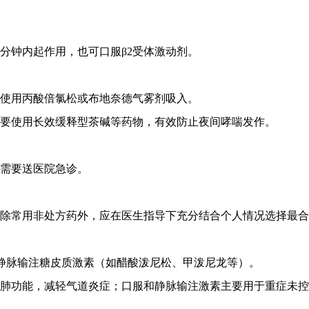
分钟内起作用，也可口服β2受体激动剂。
使用丙酸倍氯松或布地奈德气雾剂吸入。
要使用长效缓释型茶碱等药物，有效防止夜间哮喘发作。
往需要送医院急诊。
除常用非处方药外，应在医生指导下充分结合个人情况选择最合
、静脉输注糖皮质激素（如醋酸泼尼松、甲泼尼龙等）。
肺功能，减轻气道炎症；口服和静脉输注激素主要用于重症未控