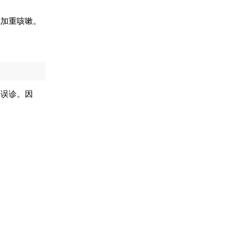
或加重咳嗽。
、误诊。因