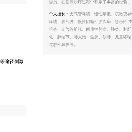
委员。在临床诊疗过程中积累了丰富的经验，
用中医学理论，对病因病机进行全面的分析治
个人擅长
：支气管哮喘、慢性咳嗽、咳嗽变异
疗，尤其在呼吸道感染性疾病及支气管哮喘领
哮喘、肺气肿、慢性阻塞性肺疾病、急/慢性
有着深厚的造诣。近年来同时专注于儿科感染
管炎、支气管扩张、间质性肺病、肺炎、肺纤
疾病的研究与治疗，对于儿科呼吸道感染和支
化、肺结节、肺大泡、尘肺、矽肺，儿童哮喘
管哮喘的病因、发病机理及用药方案等拥有独
过敏性鼻炎等。
的见解和经验，并巧妙地将中医医学的基本理
融入其中，形成了独特的治疗体系。
等途径刺激