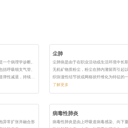
尘肺
是一个病理学诊断。
尘肺病是由于在职业活动或生活环境中长
包括呼吸细支气管、
无机矿物质粉尘，粉尘在肺内潴留而引起
道弹性减退，持续异
织弥漫性结节状或网格状纤维化为特征的
充气和肺容积增大，
病。疾病早期，患者可无症状，逐渐出现
了解更多
理状态，是一种慢性
咳痰、气促。不同种类、不同严重程度的
预后不同，总体呈慢性病程。
病毒性肺炎
泡异常扩张并融合形
病毒性肺炎是由上呼吸道病毒感染、向下