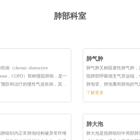
肺部科室
肺气肿
chronic obstructive
肺气肿又称阻塞性肺气肿，
y disease，COPD）简称慢阻肺病，是一
指肺部呼吸细支气管远端，
可预防和治疗的慢性气道疾病，其特
肺泡管、肺泡囊和肺泡的气
在的气流受限和相应的呼吸系统症
常含气量过多、过度膨胀、
了解更多
或同时伴有气道壁破坏的病
肺病。
肺大泡
指肺组织内正常肺泡结构被异常纤维
肺大泡是指肺组织中局部肺