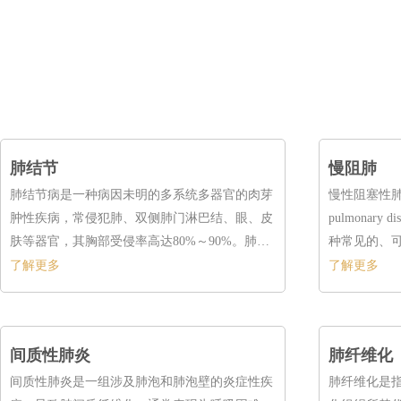
肺结节
慢阻肺
肺结节病是一种病因未明的多系统多器官的肉芽
慢性阻塞性肺疾病（
肿性疾病，常侵犯肺、双侧肺门淋巴结、眼、皮
pulmonar
肤等器官，其胸部受侵率高达80%～90%。肺结
种常见的、
节呈世界分布，欧、美发病率较高，东方民族少
征是持续存
了解更多
了解更多
见，多见于20～40岁，女略多于男。
状。
间质性肺炎
肺纤维化
间质性肺炎是一组涉及肺泡和肺泡壁的炎症性疾
肺纤维化是