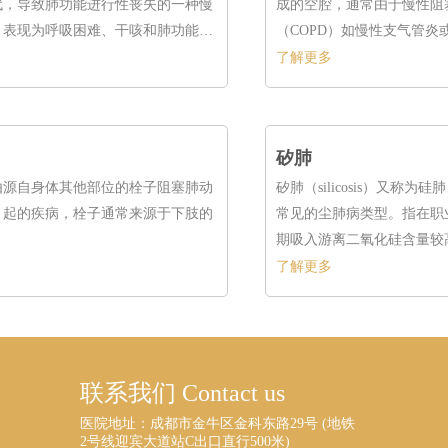
代，导致肺功能进行性丧失的一种慢
成的空腔，通常由于慢性阻
，表现为呼吸困难、干咳和肺功能下
（COPD）如慢性支气管炎
了解更多
矽肺
由源自身体其他部位的栓子阻塞肺动
矽肺（silicosis）又称
引起的疾病，栓子通常来源于下肢的
常见的尘肺病类型。指在职
。
期吸入游离二氧化硅含量较
肺弥漫结节性肺纤维化为特
了解更多
联系我们 Contact us
医院地址：成都市金牛区金科东路29号 (地铁
2号线迎宾大道站C出口直行500米)