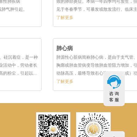
塞性肺疾病
致的肺部炎症。本病一年四季均可发生，
或肺气肿引起。
见于冬春季节，可暴发或散发流行。临床
现为发热、头痛、全身酸痛、干咳及肺浸
了解更多
病毒性肺炎的发生与病毒的毒力、感染途
宿主的年龄、免疫功能状态等有关。一般
病率高于成人。
肺心病
为硅肺、硅沉着症，是一种
肺源性心脏病简称肺心病，是由于支气管
业活动中，劳动者长
胸廓或肺血管病变导致肺血管阻力增加，
高的粉尘，引起以双
动脉高压，最终导致右心室结构和（或）
征的肺纤维化疾病。
变的疾病。
了解更多
咨 询
028-
客 服
67137777