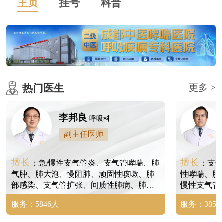
主页
挂号
科普
热门医生
更多 >
李邦良
呼吸科
副主任医师
擅长
擅长
：急/慢性支气管炎、支气管哮喘、肺
：支
气肿、肺大泡、慢阻肺、顽固性咳嗽、肺
性哮喘、肺
部感染、支气管扩张、间质性肺病、肺间
慢性支气管
质纤维化、尘肺、矽肺、肺结节等。
病、肺炎、
服务：5846人
服务：3854
尘肺、矽肺