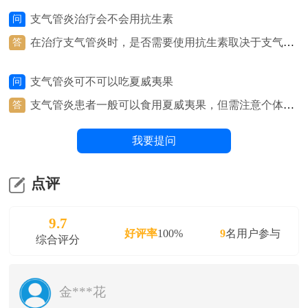
联影数字放射成像系统（DR）、NSA800 全自动生化分析系
支气管炎治疗会不会用抗生素
问
统、呼出气一氧化氮（FeNO）测定仪等医疗设备，并组建
在治疗支气管炎时，是否需要使用抗生素取决于支气管
答
有呼吸与危重症医学科、检验科、影像科、病理科等多学科
炎的具体类型和原因。如果支气管炎是由细菌感染引起
医疗团队。
的，医生可能会考虑使用抗生素来治疗。细菌感染通常
支气管炎可不可以吃夏威夷果
问
表现为支气管炎的急性加重，伴有黏稠的痰、发热、咳
嗽等症状。在这种情况下，抗生素可以帮助清除细菌感
支气管炎患者一般可以食用夏威夷果，但需注意个体差
答
染，缓解症状，加快康复。然而，并非所有的支气管炎
异和食用量。夏威夷果富含健康的脂肪、蛋白质和纤
都需要使用抗生素。许多支气管炎是由病毒感染引起
维，有助于提供能量和营养。然而，有些人可能对坚果
我要提问
的，此时抗生素无法治疗病毒感染。在这种情况下，医
过敏，或者夏威夷果可能会引起消化不良或过敏反应。
生通常会建议使用其他治疗方法，如止咳药、抗炎药
在饮食上选择夏威夷果时，建议根据个人的健康状况和
等，来缓解症状。
体质来判断是否适合食用，并在食用时注意适量，避免
点评
食用过量。
9.7
好评率
100%
9
名用户参与
综合评分
金***花