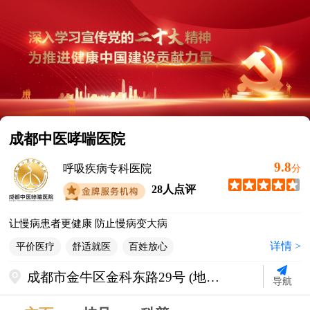
成都中医哮喘医院
9.8
呼吸疾病专科医院
分
28人点评
让慢病患者更健康 防止慢病变大病
详情 >
平价医疗
舒适就医
百姓放心
成都市金牛区金科东路29号 (地铁2
导航
号线迎宾大道站C出口直行500米)