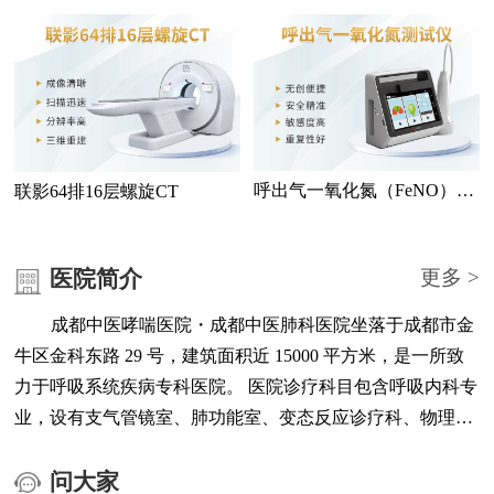
测仪
检查
呼出气一氧化氮（FeNO）测
联影64排16层螺旋CT
试仪
医院简介
更多 >
成都中医哮喘医院・成都中医肺科医院坐落于成都市金
牛区金科东路 29 号，建筑面积近 15000 平方米，是一所致
力于呼吸系统疾病专科医院。 医院诊疗科目包含呼吸内科专
业，设有支气管镜室、肺功能室、变态反应诊疗科、物理治
疗科、医学检验中心、医学影像中心、负离子高压氧治疗中
心等科室与功能区域。 医院配备联影 64 排 16 层螺旋 CT、
问大家