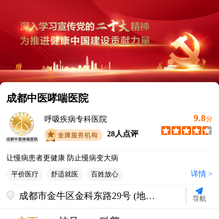
成都中医哮喘医院
9.8
呼吸疾病专科医院
分
28人点评
让慢病患者更健康 防止慢病变大病
详情 >
平价医疗
舒适就医
百姓放心
成都市金牛区金科东路29号 (地铁2
导航
号线迎宾大道站C出口直行500米)