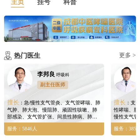
主页
挂号
科普
热门医生
更多 >
李邦良
呼吸科
副主任医师
擅长
擅长
：急/慢性支气管炎、支气管哮喘、肺
：支
气肿、肺大泡、慢阻肺、顽固性咳嗽、肺
性哮喘、肺
部感染、支气管扩张、间质性肺病、肺间
慢性支气管
质纤维化、尘肺、矽肺、肺结节等。
病、肺炎、
服务：5846人
服务：3854
尘肺、矽肺