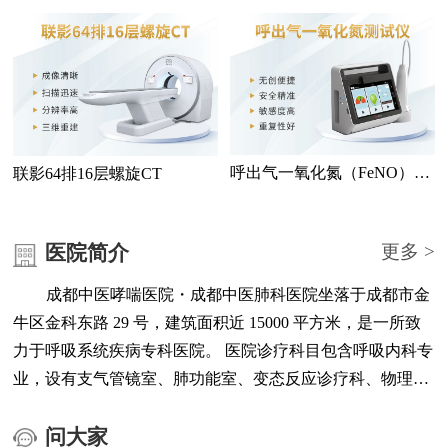
测仪
检查
呼出气一氧化氮（FeNO）测
联影64排16层螺旋CT
试仪
医院简介
更多 >
成都中医哮喘医院・成都中医肺科医院坐落于成都市金
牛区金科东路 29 号，建筑面积近 15000 平方米，是一所致
力于呼吸系统疾病专科医院。 医院诊疗科目包含呼吸内科专
业，设有支气管镜室、肺功能室、变态反应诊疗科、物理治
疗科、医学检验中心、医学影像中心、负离子高压氧治疗中
心等科室与功能区域。 医院配备联影 64 排 16 层螺旋 CT、
问大家