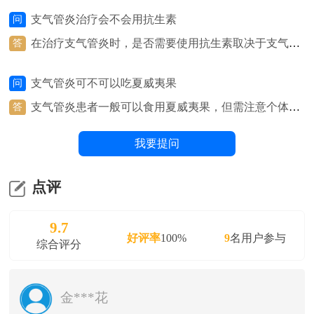
联影数字放射成像系统（DR）、NSA800 全自动生化分析系
支气管炎治疗会不会用抗生素
问
统、呼出气一氧化氮（FeNO）测定仪等医疗设备，并组建
在治疗支气管炎时，是否需要使用抗生素取决于支气管
答
有呼吸与危重症医学科、检验科、影像科、病理科等多学科
炎的具体类型和原因。如果支气管炎是由细菌感染引起
医疗团队。
的，医生可能会考虑使用抗生素来治疗。细菌感染通常
支气管炎可不可以吃夏威夷果
问
表现为支气管炎的急性加重，伴有黏稠的痰、发热、咳
嗽等症状。在这种情况下，抗生素可以帮助清除细菌感
支气管炎患者一般可以食用夏威夷果，但需注意个体差
答
染，缓解症状，加快康复。然而，并非所有的支气管炎
异和食用量。夏威夷果富含健康的脂肪、蛋白质和纤
都需要使用抗生素。许多支气管炎是由病毒感染引起
维，有助于提供能量和营养。然而，有些人可能对坚果
我要提问
的，此时抗生素无法治疗病毒感染。在这种情况下，医
过敏，或者夏威夷果可能会引起消化不良或过敏反应。
生通常会建议使用其他治疗方法，如止咳药、抗炎药
在饮食上选择夏威夷果时，建议根据个人的健康状况和
等，来缓解症状。
体质来判断是否适合食用，并在食用时注意适量，避免
点评
食用过量。
9.7
好评率
100%
9
名用户参与
综合评分
金***花