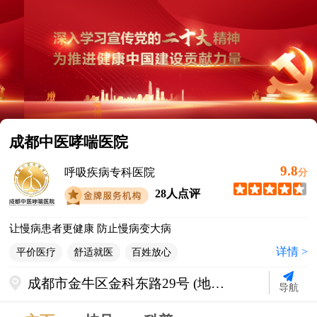
成都中医哮喘医院
9.8
呼吸疾病专科医院
分
28人点评
让慢病患者更健康 防止慢病变大病
详情 >
平价医疗
舒适就医
百姓放心
成都市金牛区金科东路29号 (地铁2
导航
号线迎宾大道站C出口直行500米)