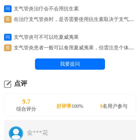
联影数字放射成像系统（DR）、NSA800 全自动生化分析系
支气管炎治疗会不会用抗生素
问
统、呼出气一氧化氮（FeNO）测定仪等医疗设备，并组建
在治疗支气管炎时，是否需要使用抗生素取决于支气管
答
有呼吸与危重症医学科、检验科、影像科、病理科等多学科
炎的具体类型和原因。如果支气管炎是由细菌感染引起
医疗团队。
的，医生可能会考虑使用抗生素来治疗。细菌感染通常
支气管炎可不可以吃夏威夷果
问
表现为支气管炎的急性加重，伴有黏稠的痰、发热、咳
嗽等症状。在这种情况下，抗生素可以帮助清除细菌感
支气管炎患者一般可以食用夏威夷果，但需注意个体差
答
染，缓解症状，加快康复。然而，并非所有的支气管炎
异和食用量。夏威夷果富含健康的脂肪、蛋白质和纤
都需要使用抗生素。许多支气管炎是由病毒感染引起
维，有助于提供能量和营养。然而，有些人可能对坚果
我要提问
的，此时抗生素无法治疗病毒感染。在这种情况下，医
过敏，或者夏威夷果可能会引起消化不良或过敏反应。
生通常会建议使用其他治疗方法，如止咳药、抗炎药
在饮食上选择夏威夷果时，建议根据个人的健康状况和
等，来缓解症状。
体质来判断是否适合食用，并在食用时注意适量，避免
点评
食用过量。
9.7
好评率
100%
9
名用户参与
综合评分
金***花