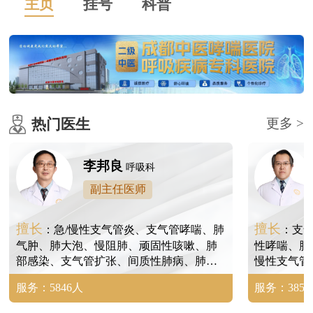
主页
挂号
科普
热门医生
更多 >
李邦良
呼吸科
副主任医师
擅长
擅长
：急/慢性支气管炎、支气管哮喘、肺
：支
气肿、肺大泡、慢阻肺、顽固性咳嗽、肺
性哮喘、肺
部感染、支气管扩张、间质性肺病、肺间
慢性支气管
质纤维化、尘肺、矽肺、肺结节等。
病、肺炎、
服务：5846人
服务：3854
尘肺、矽肺