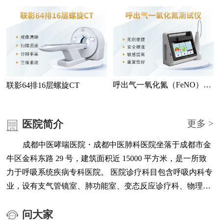
测仪
检查
呼出气一氧化氮（FeNO）测
联影64排16层螺旋CT
试仪
医院简介
更多 >
成都中医哮喘医院・成都中医肺科医院坐落于成都市金
牛区金科东路 29 号，建筑面积近 15000 平方米，是一所致
力于呼吸系统疾病专科医院。 医院诊疗科目包含呼吸内科专
业，设有支气管镜室、肺功能室、变态反应诊疗科、物理治
疗科、医学检验中心、医学影像中心、负离子高压氧治疗中
心等科室与功能区域。 医院配备联影 64 排 16 层螺旋 CT、
问大家