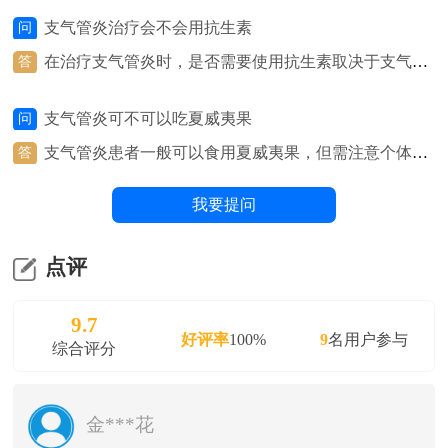
联影数字放射成像系统（DR）、NSA800 全自动生化分析系
支气管炎治疗会不会用抗生素
问
统、呼出气一氧化氮（FeNO）测定仪等医疗设备，并组建
在治疗支气管炎时，是否需要使用抗生素取决于支气管
答
有呼吸与危重症医学科、检验科、影像科、病理科等多学科
炎的具体类型和原因。如果支气管炎是由细菌感染引起
医疗团队。
的，医生可能会考虑使用抗生素来治疗。细菌感染通常
支气管炎可不可以吃夏威夷果
问
表现为支气管炎的急性加重，伴有黏稠的痰、发热、咳
嗽等症状。在这种情况下，抗生素可以帮助清除细菌感
支气管炎患者一般可以食用夏威夷果，但需注意个体差
答
染，缓解症状，加快康复。然而，并非所有的支气管炎
异和食用量。夏威夷果富含健康的脂肪、蛋白质和纤
都需要使用抗生素。许多支气管炎是由病毒感染引起
维，有助于提供能量和营养。然而，有些人可能对坚果
我要提问
的，此时抗生素无法治疗病毒感染。在这种情况下，医
过敏，或者夏威夷果可能会引起消化不良或过敏反应。
生通常会建议使用其他治疗方法，如止咳药、抗炎药
在饮食上选择夏威夷果时，建议根据个人的健康状况和
等，来缓解症状。
体质来判断是否适合食用，并在食用时注意适量，避免
点评
食用过量。
9.7
好评率
100%
9
名用户参与
综合评分
金***花