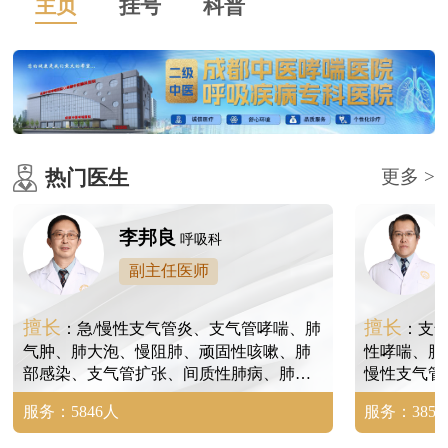
主页
挂号
科普
热门医生
更多 >
李邦良
呼吸科
副主任医师
擅长
擅长
：急/慢性支气管炎、支气管哮喘、肺
：支
气肿、肺大泡、慢阻肺、顽固性咳嗽、肺
性哮喘、肺
部感染、支气管扩张、间质性肺病、肺间
慢性支气管
质纤维化、尘肺、矽肺、肺结节等。
病、肺炎、
服务：5846人
服务：3854
尘肺、矽肺