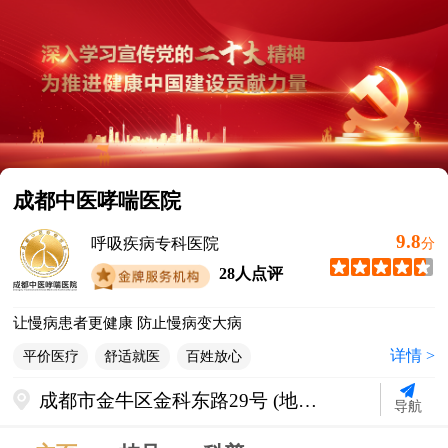
成都中医哮喘医院
9.8
呼吸疾病专科医院
分
28人点评
让慢病患者更健康 防止慢病变大病
详情 >
平价医疗
舒适就医
百姓放心
成都市金牛区金科东路29号 (地铁2
导航
号线迎宾大道站C出口直行500米)