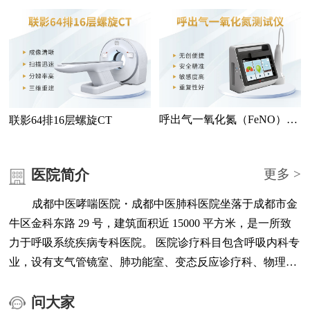
测仪
检查
呼出气一氧化氮（FeNO）测
联影64排16层螺旋CT
试仪
医院简介
更多 >
成都中医哮喘医院・成都中医肺科医院坐落于成都市金
牛区金科东路 29 号，建筑面积近 15000 平方米，是一所致
力于呼吸系统疾病专科医院。 医院诊疗科目包含呼吸内科专
业，设有支气管镜室、肺功能室、变态反应诊疗科、物理治
疗科、医学检验中心、医学影像中心、负离子高压氧治疗中
心等科室与功能区域。 医院配备联影 64 排 16 层螺旋 CT、
问大家