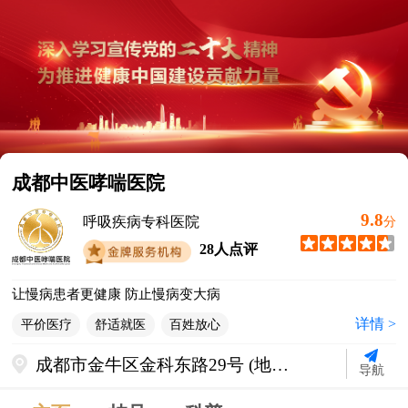
成都中医哮喘医院
9.8
呼吸疾病专科医院
分
28人点评
让慢病患者更健康 防止慢病变大病
详情 >
平价医疗
舒适就医
百姓放心
成都市金牛区金科东路29号 (地铁2
导航
号线迎宾大道站C出口直行500米)