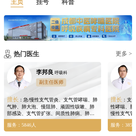
主页
挂号
科普
热门医生
更多 >
李邦良
呼吸科
副主任医师
擅长
擅长
：急/慢性支气管炎、支气管哮喘、肺
：支
气肿、肺大泡、慢阻肺、顽固性咳嗽、肺
性哮喘、肺
部感染、支气管扩张、间质性肺病、肺间
慢性支气管
质纤维化、尘肺、矽肺、肺结节等。
病、肺炎、
服务：5846人
服务：3854
尘肺、矽肺