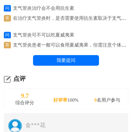
联影数字放射成像系统（DR）、NSA800 全自动生化分析系
支气管炎治疗会不会用抗生素
问
统、呼出气一氧化氮（FeNO）测定仪等医疗设备，并组建
在治疗支气管炎时，是否需要使用抗生素取决于支气管
答
有呼吸与危重症医学科、检验科、影像科、病理科等多学科
炎的具体类型和原因。如果支气管炎是由细菌感染引起
医疗团队。
的，医生可能会考虑使用抗生素来治疗。细菌感染通常
支气管炎可不可以吃夏威夷果
问
表现为支气管炎的急性加重，伴有黏稠的痰、发热、咳
嗽等症状。在这种情况下，抗生素可以帮助清除细菌感
支气管炎患者一般可以食用夏威夷果，但需注意个体差
答
染，缓解症状，加快康复。然而，并非所有的支气管炎
异和食用量。夏威夷果富含健康的脂肪、蛋白质和纤
都需要使用抗生素。许多支气管炎是由病毒感染引起
维，有助于提供能量和营养。然而，有些人可能对坚果
我要提问
的，此时抗生素无法治疗病毒感染。在这种情况下，医
过敏，或者夏威夷果可能会引起消化不良或过敏反应。
生通常会建议使用其他治疗方法，如止咳药、抗炎药
在饮食上选择夏威夷果时，建议根据个人的健康状况和
等，来缓解症状。
体质来判断是否适合食用，并在食用时注意适量，避免
点评
食用过量。
9.7
好评率
100%
9
名用户参与
综合评分
金***花