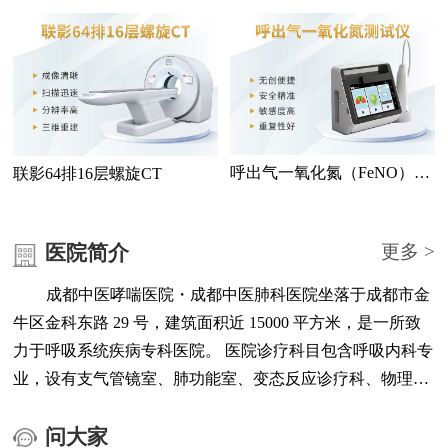
测仪
检查
呼出气一氧化氮（FeNO）测
联影64排16层螺旋CT
试仪
医院简介
更多 >
成都中医哮喘医院・成都中医肺科医院坐落于成都市金
牛区金科东路 29 号，建筑面积近 15000 平方米，是一所致
力于呼吸系统疾病专科医院。 医院诊疗科目包含呼吸内科专
业，设有支气管镜室、肺功能室、变态反应诊疗科、物理治
疗科、医学检验中心、医学影像中心、负离子高压氧治疗中
心等科室与功能区域。 医院配备联影 64 排 16 层螺旋 CT、
问大家