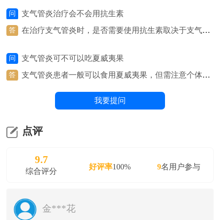
联影数字放射成像系统（DR）、NSA800 全自动生化分析系
支气管炎治疗会不会用抗生素
问
统、呼出气一氧化氮（FeNO）测定仪等医疗设备，并组建
在治疗支气管炎时，是否需要使用抗生素取决于支气管
答
有呼吸与危重症医学科、检验科、影像科、病理科等多学科
炎的具体类型和原因。如果支气管炎是由细菌感染引起
医疗团队。
的，医生可能会考虑使用抗生素来治疗。细菌感染通常
支气管炎可不可以吃夏威夷果
问
表现为支气管炎的急性加重，伴有黏稠的痰、发热、咳
嗽等症状。在这种情况下，抗生素可以帮助清除细菌感
支气管炎患者一般可以食用夏威夷果，但需注意个体差
答
染，缓解症状，加快康复。然而，并非所有的支气管炎
异和食用量。夏威夷果富含健康的脂肪、蛋白质和纤
都需要使用抗生素。许多支气管炎是由病毒感染引起
维，有助于提供能量和营养。然而，有些人可能对坚果
我要提问
的，此时抗生素无法治疗病毒感染。在这种情况下，医
过敏，或者夏威夷果可能会引起消化不良或过敏反应。
生通常会建议使用其他治疗方法，如止咳药、抗炎药
在饮食上选择夏威夷果时，建议根据个人的健康状况和
等，来缓解症状。
体质来判断是否适合食用，并在食用时注意适量，避免
点评
食用过量。
9.7
好评率
100%
9
名用户参与
综合评分
金***花