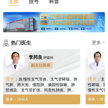
主页
挂号
科普
热门医生
更多 >
李邦良
呼吸科
副主任医师
擅长
擅长
：急/慢性支气管炎、支气管哮喘、肺
：支
气肿、肺大泡、慢阻肺、顽固性咳嗽、肺
性哮喘、肺
部感染、支气管扩张、间质性肺病、肺间
慢性支气管
质纤维化、尘肺、矽肺、肺结节等。
病、肺炎、
服务：5846人
服务：3854
尘肺、矽肺