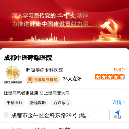
成都中医哮喘医院
9.8
呼吸疾病专科医院
分
28人点评
让慢病患者更健康 防止慢病变大病
详情 >
平价医疗
舒适就医
百姓放心
成都市金牛区金科东路29号 (地铁2
导航
号线迎宾大道站C出口直行500米)