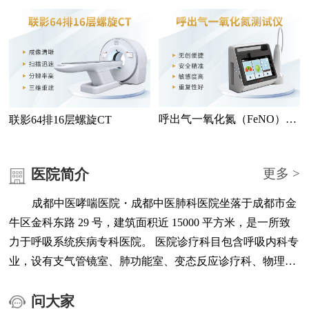
测仪
检查
呼出气一氧化氮（FeNO）测
联影64排16层螺旋CT
试仪
医院简介
更多 >
成都中医哮喘医院・成都中医肺科医院坐落于成都市金
牛区金科东路 29 号，建筑面积近 15000 平方米，是一所致
力于呼吸系统疾病专科医院。 医院诊疗科目包含呼吸内科专
业，设有支气管镜室、肺功能室、变态反应诊疗科、物理治
疗科、医学检验中心、医学影像中心、负离子高压氧治疗中
心等科室与功能区域。 医院配备联影 64 排 16 层螺旋 CT、
问大家