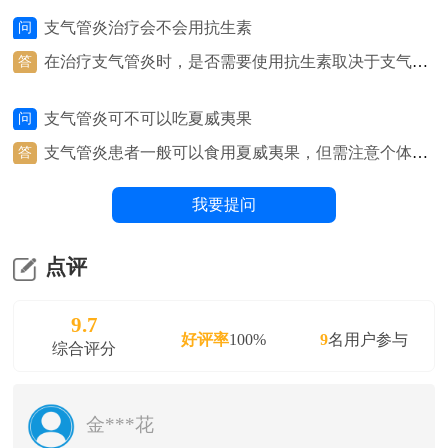
联影数字放射成像系统（DR）、NSA800 全自动生化分析系
支气管炎治疗会不会用抗生素
问
统、呼出气一氧化氮（FeNO）测定仪等医疗设备，并组建
在治疗支气管炎时，是否需要使用抗生素取决于支气管
答
有呼吸与危重症医学科、检验科、影像科、病理科等多学科
炎的具体类型和原因。如果支气管炎是由细菌感染引起
医疗团队。
的，医生可能会考虑使用抗生素来治疗。细菌感染通常
支气管炎可不可以吃夏威夷果
问
表现为支气管炎的急性加重，伴有黏稠的痰、发热、咳
嗽等症状。在这种情况下，抗生素可以帮助清除细菌感
支气管炎患者一般可以食用夏威夷果，但需注意个体差
答
染，缓解症状，加快康复。然而，并非所有的支气管炎
异和食用量。夏威夷果富含健康的脂肪、蛋白质和纤
都需要使用抗生素。许多支气管炎是由病毒感染引起
维，有助于提供能量和营养。然而，有些人可能对坚果
我要提问
的，此时抗生素无法治疗病毒感染。在这种情况下，医
过敏，或者夏威夷果可能会引起消化不良或过敏反应。
生通常会建议使用其他治疗方法，如止咳药、抗炎药
在饮食上选择夏威夷果时，建议根据个人的健康状况和
等，来缓解症状。
体质来判断是否适合食用，并在食用时注意适量，避免
点评
食用过量。
9.7
好评率
100%
9
名用户参与
综合评分
金***花