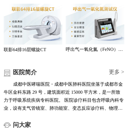
测仪
检查
呼出气一氧化氮（FeNO）测
联影64排16层螺旋CT
试仪
医院简介
更多 >
成都中医哮喘医院・成都中医肺科医院坐落于成都市金
牛区金科东路 29 号，建筑面积近 15000 平方米，是一所致
力于呼吸系统疾病专科医院。 医院诊疗科目包含呼吸内科专
业，设有支气管镜室、肺功能室、变态反应诊疗科、物理治
疗科、医学检验中心、医学影像中心、负离子高压氧治疗中
心等科室与功能区域。 医院配备联影 64 排 16 层螺旋 CT、
问大家