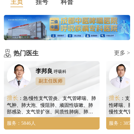
主页
挂号
科普
热门医生
更多 >
李邦良
呼吸科
副主任医师
擅长
擅长
：急/慢性支气管炎、支气管哮喘、肺
：支
气肿、肺大泡、慢阻肺、顽固性咳嗽、肺
性哮喘、肺
部感染、支气管扩张、间质性肺病、肺间
慢性支气管
质纤维化、尘肺、矽肺、肺结节等。
病、肺炎、
服务：5846人
服务：3854
尘肺、矽肺