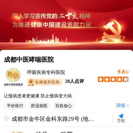
成都中医哮喘医院
9.8
呼吸疾病专科医院
分
28人点评
让慢病患者更健康 防止慢病变大病
详情 >
平价医疗
舒适就医
百姓放心
成都市金牛区金科东路29号 (地铁2
导航
号线迎宾大道站C出口直行500米)